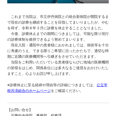
これまで当院は、市立伊丹病院との統合新病院が開院するま
で現在の診療を継続することを目指してまいりましたが、やむ
を得ず、令和８年３月に診療を休止することとなりました。
今後、診療休止までの期間につきましては、可能な限り現行
の診療体制を維持できるよう努めてまいります。
現在入院・通院中の患者様におかれましては、病状等を十分
に考慮のうえ、できる限りご希望に沿ったかたちで、適切な時
期に近隣の医療機関等へ引継ぎをさせていただきます。
当院をご利用いただいている患者様ならびに地域の医療機関
の皆様をはじめ、関係各位には多大なるご迷惑をおかけいたし
ますこと、心よりお詫び申し上げます。
※診療休止に至る経緯や理由等の詳細につきましては、
公立学
校共済組合のホームページ
をご確認ください。
【お問い合せ】
近畿中央病院 事務部 総務課