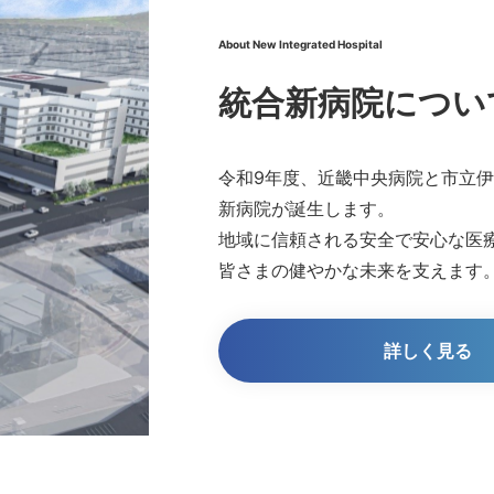
About New Integrated Hospital
病院・公立学校共済組合近畿中央病院統合委員会の開催報告に
統合新病院につい
伊丹病院の統合後の当院跡地活用について
令和9年度、近畿中央病院と市立
伊丹病院の統合再編について
新病院が誕生します。
地域に信頼される安全で安心な医
皆さまの健やかな未来を支えます
詳しく見る