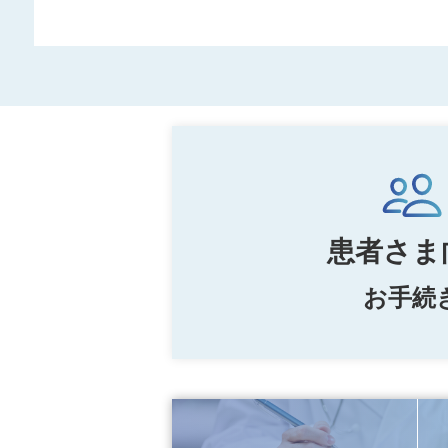
2026.01.26
第３回近畿中央病院
お知らせ
2026.01.09
令和7年度 市立伊
お知らせ
2026.04.09
「2通目の診断書」受付開
患者さま
2025.08.26
近畿中央病院の診療
お知らせ
2026.03.27
4/1～近畿中央病院～市
患者さま
2025.06.25
近畿中央病院の診療
お知らせ
2025.05.30
令和8年3月 診療休
重要
患者さま
お手続
2025.04.15
第２回近畿中央病院
お知らせ
2025.02.03
統合新病院整備事業
お知らせ
2025.01.23
第２回近畿中央病院
お知らせ