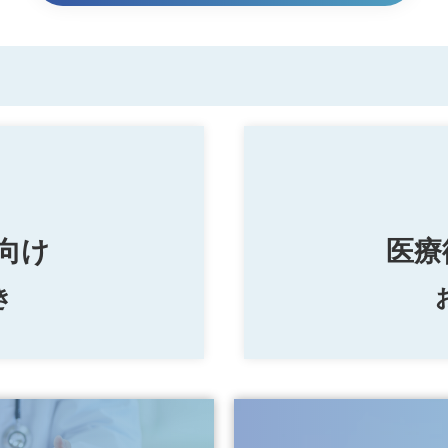
の跡地活用に関する近隣住民説明会の開催について
丹病院・公立学校共済組合近畿中央病院統合委員会の開催報告に
始について
休止等に関する住民説明会の開催結果について
立伊丹病院間 無料シャトルバスのご案内
休止等に関する住民説明会の開催について
止について
向け
医療
き
の跡地活用に関する近隣住民説明会の開催結果について
における開院時期等の見直しについて
一覧を見る
一覧を見る
の跡地活用に関する近隣住民説明会の開催について