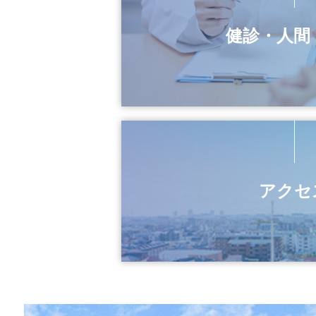
2025.01.15
令和6年度 市立伊
お知らせ
健診・人間
2024.04.15
第１回住民説明会の
お知らせ
2024.01.15
近隣住民説明会の開
お知らせ
2024.01.12
令和5年度 市立伊
お知らせ
2023.06.27
統合新病院整備工事
アクセ
お知らせ
2023.06.01
統合新病院に関する
お知らせ
2023.02.15
統合新病院整備工事
お知らせ
2023.01.20
令和4年度 市立伊
お知らせ