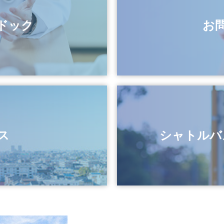
丹病院・公立学校共済組合近畿中央病院統合委員会の開催報告に
ドック
お
開催結果について（市立伊丹病院と統合後の近畿中央病院の跡
催について（市立伊丹病院と統合後の近畿中央病院の跡地活用
丹病院・公立学校共済組合近畿中央病院統合委員会の開催報告に
の進捗状況について（令和５年度）
ス
シャトルバス
リーフレットについて
に係る入札結果について
丹病院・公立学校共済組合近畿中央病院統合委員会の開催報告に