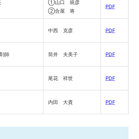
長
①山口 統彦
PDF
②合屋 将
中西 克彦
PDF
剤師
筒井 夫美子
PDF
尾花 祥世
PDF
内田 大貴
PDF