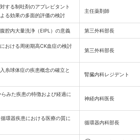
対する制吐剤のアプレピタント
主任薬剤師
よる効果の多面的評価の検討
腔内大量洗浄（EIPL）の意義
第三外科部長
における周術期高CK血症の検討
第三外科部長
入糸球体症の疾患概念の確立と
腎臓内科レジデント
からみた疾患の特徴および経過に
神経内科医長
た循環器疾患における医療の質に
循環器内科部長