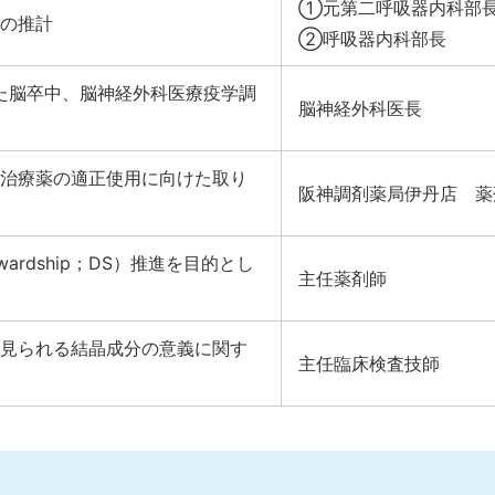
①元第二呼吸器内科部
の推計
②呼吸器内科部長
いた脳卒中、脳神経外科医療疫学調
脳神経外科医長
治療薬の適正使用に向けた取り
阪神調剤薬局伊丹店 薬
tewardship；DS）推進を目的とし
主任薬剤師
見られる結晶成分の意義に関す
主任臨床検査技師