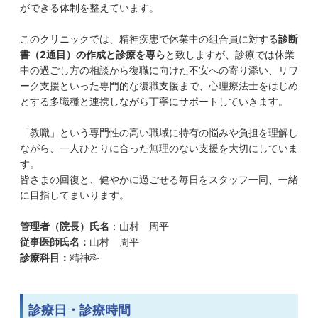
ができる体制を整えています。
このクリニックでは、精神疾患で休業中の組合員に対する
診断
書（
2
通目）の作成と診療を専ら
と致しますが、診療では休業
中の過ごし方の相談から復職に向けた不安への寄り添い、リワ
ーク支援といった専門的な復職支援まで、心理療法士をはじめ
とする多職種と連携しながら丁寧にサポートしていきます。
「教職」という専門性の高い職域に特有の悩みや負担を理解し
ながら、一人ひとりに合った無理のない支援を大切にしていま
す。
皆さまの回復と、健やかに過ごせる毎日をスタッフ一同、一緒
に目指してまいります。
管理者（院長）氏名
：山村 周平
従事医師氏名：
山村 周平
診療科目：
精神科
診療日・診療時間