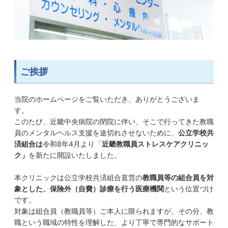
ご挨拶
当院のホームページをご覧いただき、ありがとうございま
す。
このたび、近畿中央病院の閉院に伴い、そこで行ってきた教職
員のメンタルヘルス支援を途切れさせないために、
公立学校共
済組合は
令和
8
年
4
月より「
近畿教職員ストレスケアクリニッ
ク」
を新たに開設いたしました。
本クリニックは公立学校共済組合直営の
教職員等の組合員を対
象とした、保険外（自費）診療を行う医療機関
という位置づけ
です。
対象は組合員（教職員等）ご本人に限られますが、その分、教
職という職域の特性を理解した、より丁寧で専門的なサポート