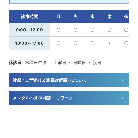
診療時間
月
火
水
木
金
9:00～12:00
〇
〇
〇
〇
〇
13:00～17:00
〇
〇
〇
/
〇
休診日
: 木曜日午後 ・ 土曜日 ・ 日曜日 ・ 祝日
診療・ご予約 (２通目診断書) について
メンタルヘルス相談・リワーク