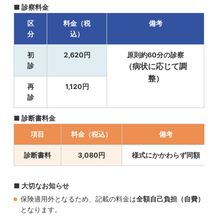
■ 診察料金
区
料金（税
備考
分
込）
初
2,620円
原則約60分の診察
診
（病状に応じて調
整）
再
1,120円
診
■ 診断書料金
項目
料金（税込）
備考
診断書料
3,080円
様式にかかわらず同額
■ 大切なお知らせ
保険適用外となるため、記載の料金は
全額自己負担（自費）
となります。