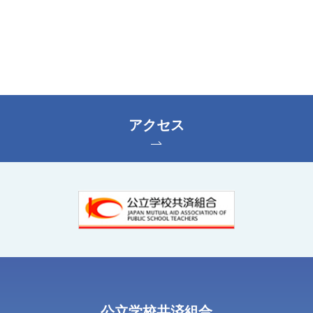
アクセス
公⽴学校共済組合