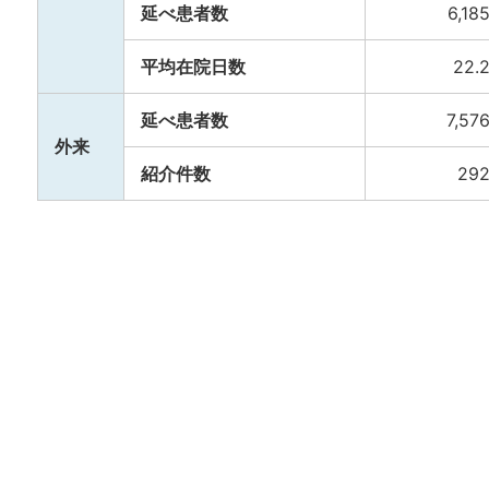
延べ患者数
6,18
平均在院日数
22.
延べ患者数
7,57
外来
紹介件数
29