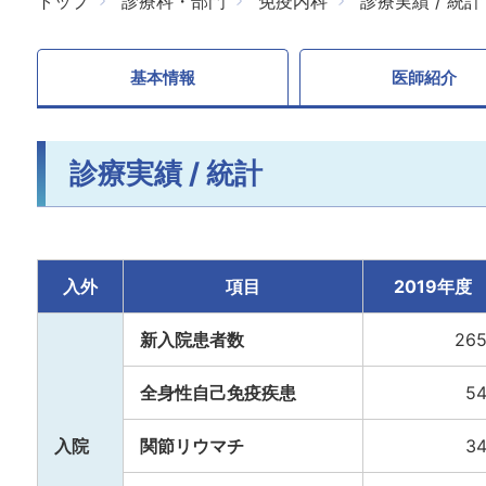
トップ
診療科・部門
免疫内科
診療実績 / 統計
基本情報
医師紹介
診療実績 / 統計
入外
項目
2019年度
新入院患者数
26
全身性自己免疫疾患
5
入院
関節リウマチ
3