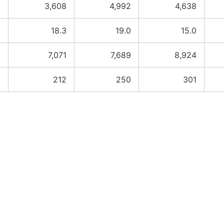
5
3,608
4,992
4,638
2
18.3
19.0
15.0
6
7,071
7,689
8,924
2
212
250
301