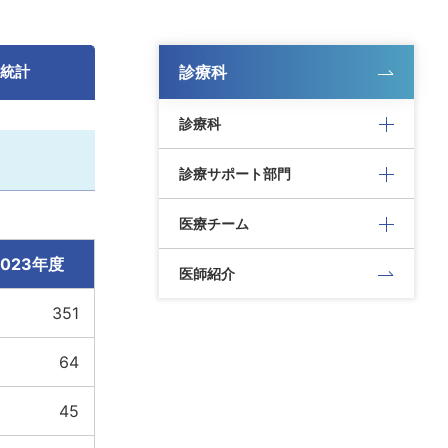
 統計
診療科
診療科
診療サポート部門
医療チーム
2023年度
医師紹介
351
64
45